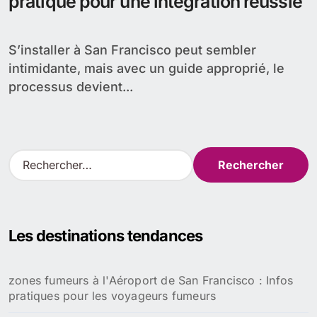
pratique pour une intégration réussie
S’installer à San Francisco peut sembler
intimidante, mais avec un guide approprié, le
processus devient...
R
e
c
h
e
Les destinations tendances
r
c
h
zones fumeurs à l'Aéroport de San Francisco : Infos
e
pratiques pour les voyageurs fumeurs
r