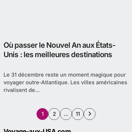
Où passer le Nouvel An aux États-
Unis : les meilleures destinations
Le 31 décembre reste un moment magique pour
voyager outre-Atlantique. Les villes américaines
rivalisent de...
Pagination
1
2
…
11
des
Voyage-aux-USA.com