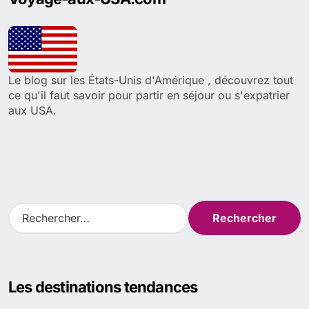
publications
Le blog sur les États-Unis d'Amérique , découvrez tout
ce qu'il faut savoir pour partir en séjour ou s'expatrier
aux USA.
R
e
c
h
e
Les destinations tendances
r
c