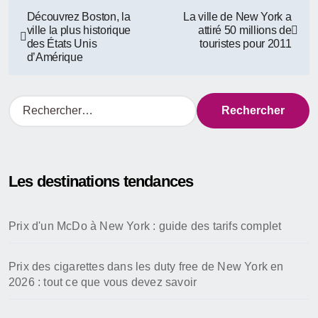
Navigation
Découvrez Boston, la
La ville de New York a
ville la plus historique
attiré 50 millions de
de
des États Unis
touristes pour 2011
d’Amérique
l’article
R
e
c
h
e
Les destinations tendances
r
c
h
Prix d'un McDo à New York : guide des tarifs complet
e
r
Prix des cigarettes dans les duty free de New York en
:
2026 : tout ce que vous devez savoir