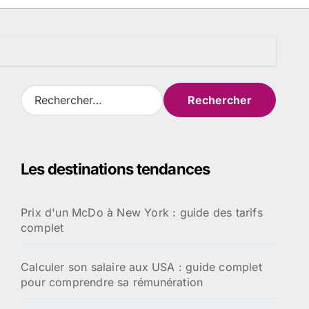
R
e
c
h
e
Les destinations tendances
r
c
h
Prix d'un McDo à New York : guide des tarifs
e
complet
r
:
Calculer son salaire aux USA : guide complet
pour comprendre sa rémunération