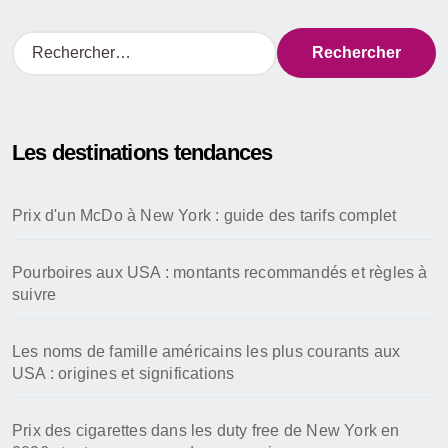
R
e
c
h
e
Les destinations tendances
r
c
h
Prix d'un McDo à New York : guide des tarifs complet
e
r
Pourboires aux USA : montants recommandés et règles à
:
suivre
Les noms de famille américains les plus courants aux
USA : origines et significations
Prix des cigarettes dans les duty free de New York en