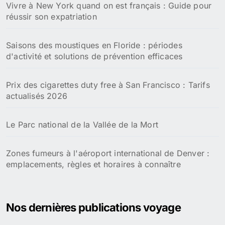
Les destinations tendances
r
c
h
zones fumeurs à l'Aéroport de San Francisco : Infos
e
pratiques pour les voyageurs fumeurs
r
:
Comment obtenir la nationalité américaine : guide
étape par étape pour la naturalisation
Festival des Cerisiers en Fleurs à Washington D.C :
Guide ultime pour vivre une expérience inoubliable
Prix des cigarettes dans les duty free de New York en
2026 : tout ce que vous devez savoir
Zone fumeur à l'aéroport Washington : votre guide
des espaces tabagiques et réglementations