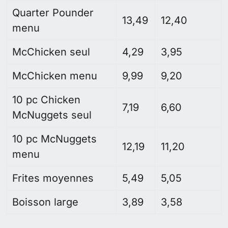
Quarter Pounder
13,49
12,40
menu
McChicken seul
4,29
3,95
McChicken menu
9,99
9,20
10 pc Chicken
7,19
6,60
McNuggets seul
10 pc McNuggets
12,19
11,20
menu
Frites moyennes
5,49
5,05
Boisson large
3,89
3,58