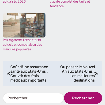
actualisés 2026
: guide complet des tarifs et
tendance
Prix cigarette Texas : tarifs
actuels et comparaison des
marques populaires
Navigation
Coût d’une assurance
Où passer le Nouvel
santé aux États-Unis :
An aux États-Unis :
de
Couvrir des frais
les meilleures
médicaux importants
destinations
l’article
R
e