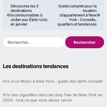
Navigation
Découvrez les 5
Guide complet pour la
destinations
location
de
incontournables à
d’appartement à New
visiter aux États-Unis
York : Conseils,
l’article
en janvier
quartiers et tendances
R
e
c
h
e
Les destinations tendances
r
c
h
Prix d'un McDo à New York : guide des tarifs complet
e
r
Prix des cigarettes dans les duty free de New York en
:
2026 : tout ce que vous devez savoir