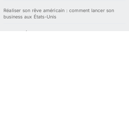
Réaliser son rêve américain : comment lancer son
business aux États-Unis
Meilleurs États pour la retraite aux USA : focus fiscal
et coût de la vie
Meilleures villes pour passer sa retraite aux USA