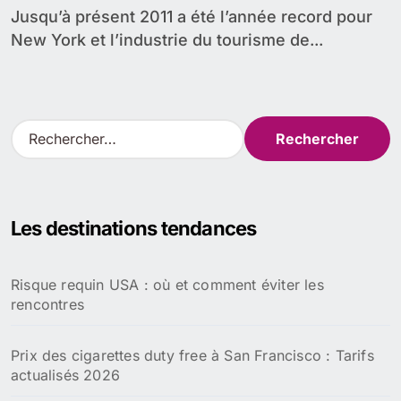
Jusqu’à présent 2011 a été l’année record pour
New York et l’industrie du tourisme de...
R
e
c
h
e
Les destinations tendances
r
c
h
Risque requin USA : où et comment éviter les
e
rencontres
r
:
Prix des cigarettes duty free à San Francisco : Tarifs
actualisés 2026