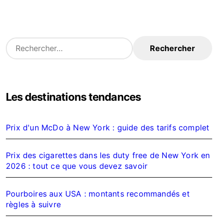
R
e
c
h
e
Les destinations tendances
r
c
h
Prix d'un McDo à New York : guide des tarifs complet
e
r
Prix des cigarettes dans les duty free de New York en
:
2026 : tout ce que vous devez savoir
Pourboires aux USA : montants recommandés et
règles à suivre