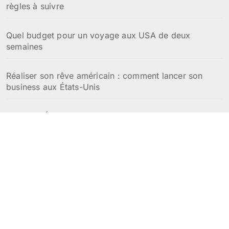
règles à suivre
Quel budget pour un voyage aux USA de deux
semaines
Réaliser son rêve américain : comment lancer son
business aux États-Unis
Meilleurs États pour la retraite aux USA : focus fiscal
et coût de la vie
Meilleures villes pour passer sa retraite aux USA