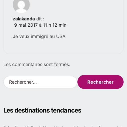
zalakanda
dit :
9 mai 2017 à 11 h 12 min
Je veux immigré au USA
Les commentaires sont fermés.
R
e
c
h
e
Les destinations tendances
r
c
h