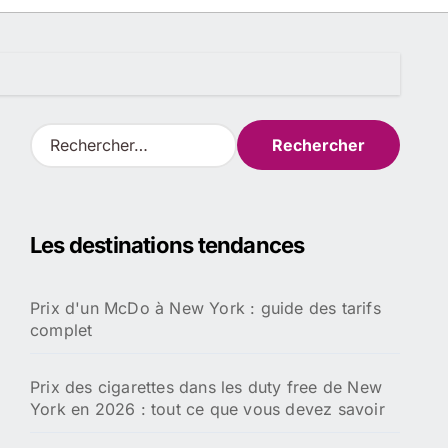
R
e
c
h
e
Les destinations tendances
r
c
h
Prix d'un McDo à New York : guide des tarifs
e
complet
r
:
Prix des cigarettes dans les duty free de New
York en 2026 : tout ce que vous devez savoir