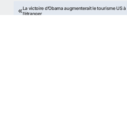
Navigation
La victoire d’Obama augmenterait le tourisme US à
l’étranger
de
l’article
Voyage aux USA
Guide pour organiser son séjour ou s'expatrier aux E