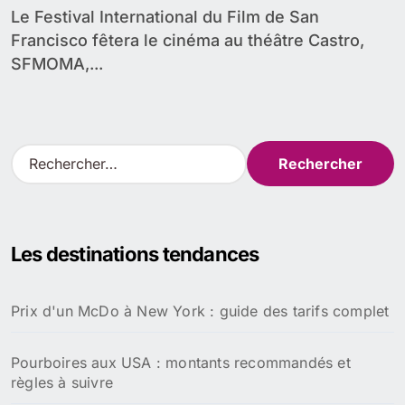
Le Festival International du Film de San
Francisco fêtera le cinéma au théâtre Castro,
SFMOMA,...
R
e
c
h
e
Les destinations tendances
r
c
h
Prix d'un McDo à New York : guide des tarifs complet
e
r
Pourboires aux USA : montants recommandés et
:
règles à suivre