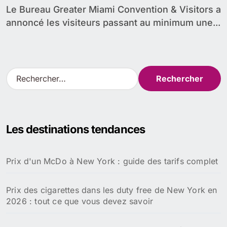
Le Bureau Greater Miami Convention & Visitors a
annoncé les visiteurs passant au minimum une...
R
e
c
h
e
Les destinations tendances
r
c
h
Prix d'un McDo à New York : guide des tarifs complet
e
r
Prix des cigarettes dans les duty free de New York en
:
2026 : tout ce que vous devez savoir