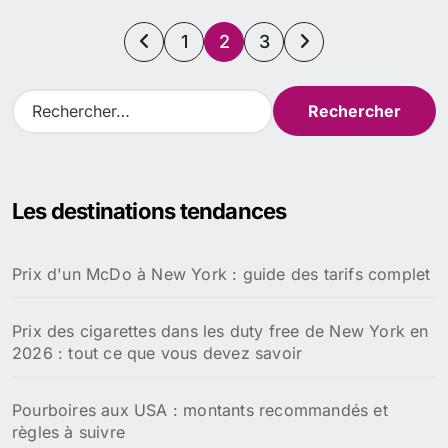
Pagination
1
2
3
des
R
e
publications
c
h
e
Les destinations tendances
r
c
h
Prix d'un McDo à New York : guide des tarifs complet
e
r
Prix des cigarettes dans les duty free de New York en
:
2026 : tout ce que vous devez savoir
Pourboires aux USA : montants recommandés et
règles à suivre