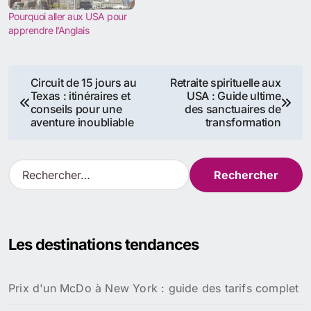
Pourquoi aller aux USA pour
apprendre l’Anglais
Navigation
Circuit de 15 jours au
Retraite spirituelle aux
Texas : itinéraires et
USA : Guide ultime
de
conseils pour une
des sanctuaires de
aventure inoubliable
transformation
l’article
R
e
c
h
e
Les destinations tendances
r
c
h
Prix d'un McDo à New York : guide des tarifs complet
e
r