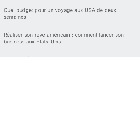
Quel budget pour un voyage aux USA de deux
semaines
Réaliser son rêve américain : comment lancer son
business aux États-Unis
Meilleurs États pour la retraite aux USA : focus fiscal
et coût de la vie
Meilleures villes pour passer sa retraite aux USA