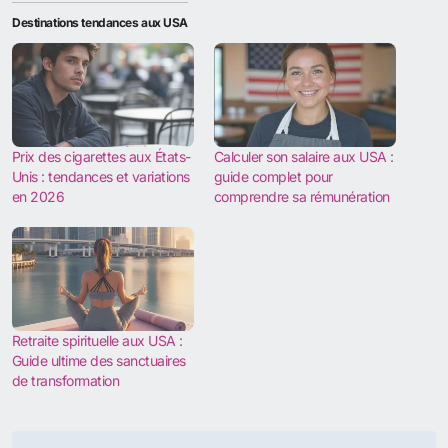
Destinations tendances aux USA
Prix des cigarettes aux États-
Calculer son salaire aux USA :
Unis : tendances et variations
guide complet pour
en 2026
comprendre sa rémunération
Retraite spirituelle aux USA :
Guide ultime des sanctuaires
de transformation