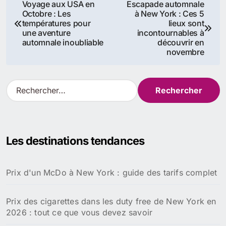
Navigation
Voyage aux USA en
Escapade automnale
Octobre : Les
à New York : Ces 5
de
températures pour
lieux sont
une aventure
incontournables à
l’article
automnale inoubliable
découvrir en
novembre
R
e
c
h
e
Les destinations tendances
r
c
h
Prix d'un McDo à New York : guide des tarifs complet
e
r
Prix des cigarettes dans les duty free de New York en
:
2026 : tout ce que vous devez savoir