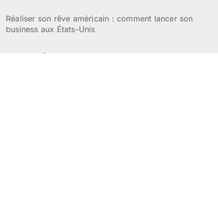
Réaliser son rêve américain : comment lancer son
business aux États-Unis
Meilleurs États pour la retraite aux USA : focus fiscal
et coût de la vie
Meilleures villes pour passer sa retraite aux USA